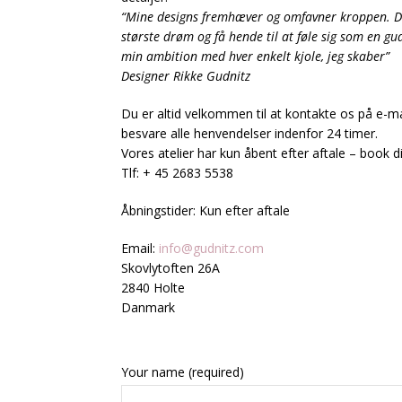
“Mine designs fremhæver og omfavner kroppen. De 
største drøm og få hende til at føle sig som en gud
min ambition med hver enkelt kjole, jeg skaber”
Designer Rikke Gudnitz
Du er altid velkommen til at kontakte os på e-mai
besvare alle henvendelser indenfor 24 timer.
Vores atelier har kun åbent efter aftale – book d
Tlf: + 45 2683 5538
Åbningstider: Kun efter aftale
Email:
info@gudnitz.com
Skovlytoften 26A
2840 Holte
Danmark
Your name (required)