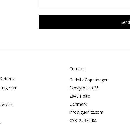
Contact
 Returns
Gudnitz Copenhagen
etingelser
Skovlytoften 26
2840 Holte
Denmark
Cookies
info@gudnitz.com
CVR: 25370465
t