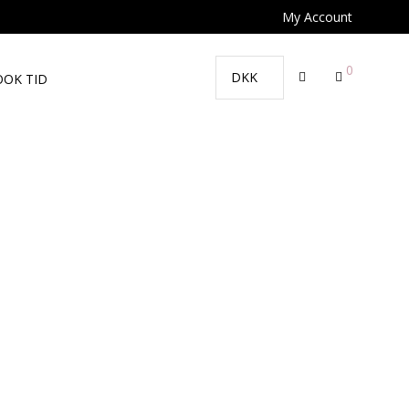
My Account
0
OOK TID